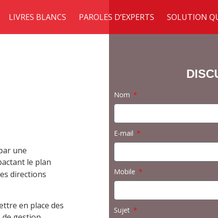
LIVRES BLANCS
PAROLES D’EXPERTS
SOLUTION QU
DISC
Nom
E-mail
 par une
actant le plan
Mobile
es directions
ttre en place des
Sujet
de gestion
s