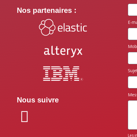
Nos partenaires :
E-ma
Mob
Suje
Mes
Nous suivre
Les i