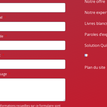
Notre offre
Notre exper
il
Livres blanc
Paroles d’ex
ile
Solution Qui
t
Plan du site
sage
nformations recueillies sur ce formulaire sont