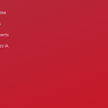
tise
s
perts
zz IA